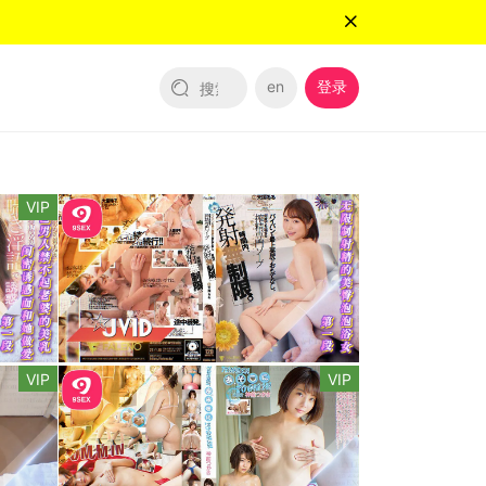
en
登录
VIP
VIP
VIP