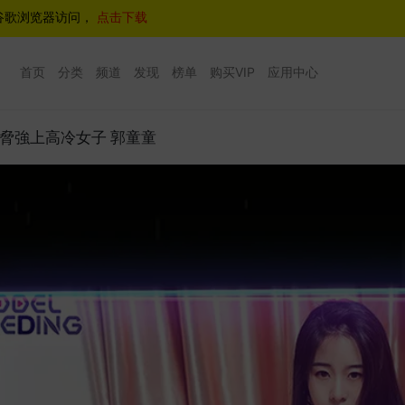
谷歌浏览器访问，
点击下载
首页
分类
频道
发现
榜单
购买VIP
应用中心
60 威脅強上高冷女子 郭童童