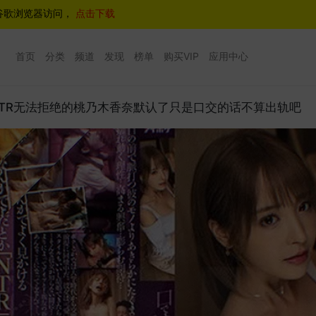
谷歌浏览器访问，
点击下载
首页
分类
频道
发现
榜单
购买VIP
应用中心
-551 口交NTR无法拒绝的桃乃木香奈默认了只是口交的话不算出轨吧